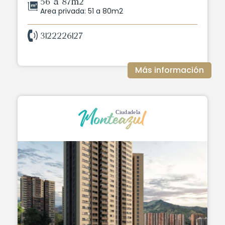
56 a 87m2
Area privada: 51 a 80m2
3122226127
Más información