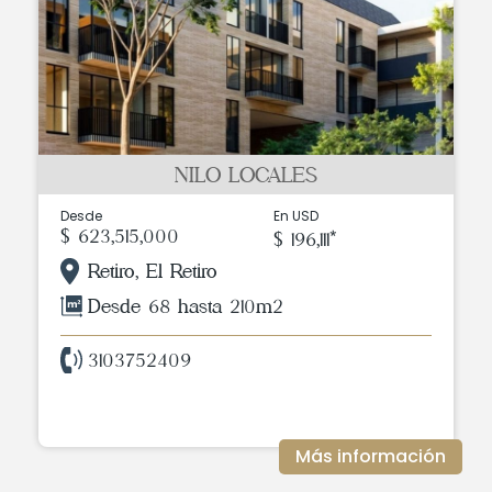
NILO LOCALES
Desde
En USD
$ 623,515,000
$ 196,111*
Retiro, El Retiro
Desde 68 hasta 210m2
3103752409
Más información