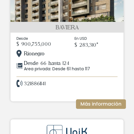
BAVIERA
Desde
En USD
$ 900,755,000
$ 283,310*
Rionegro
Desde 66 hasta 124
Area privada: Desde 61 hasta 117
3218861141
Más información