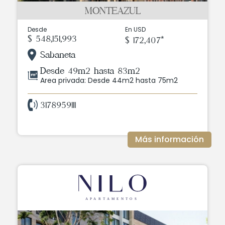
MONTEAZUL
Desde
En USD
$ 548,151,993
$ 172,407*
Sabaneta
Desde 49m2 hasta 83m2
Area privada: Desde 44m2 hasta 75m2
3178959111
Más información