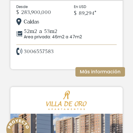
Desde
En USD
$ 283,900,000
$ 89,294*
Caldas
52m2 a 53m2
Area privada: 46m2 a 47m2
3006557583
Más información