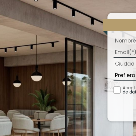
Acept
de da