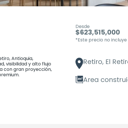
Desde
$623,515,000
*Este precio no incluy
tiro, Antioquia,
Retiro, El Reti
visibilidad y alto flujo
ca con gran proyección,
 premium.
Area constru