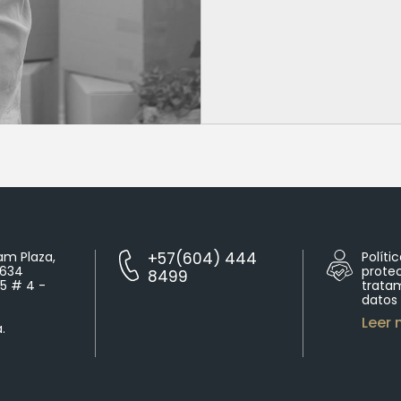
m Plaza,
+57(604) 444
Políti
9634
prote
8499
25 # 4 -
trata
datos
Leer
.