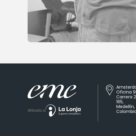
Amsterda
Oficina 
Carrera 
165,
Medellín,
Afiliado a
Colombia