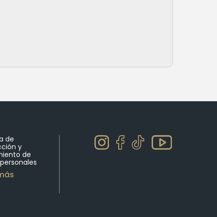
ca de
cción y
miento de
 personales
 más