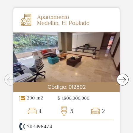
Apartamento
Medellin, El Poblado
Código: 012802
200 m2
$ 1,800,000,000
4
5
2
3105198474