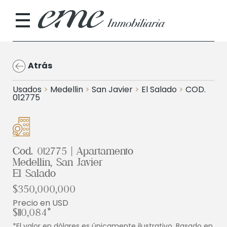
Atrás
Usados
>
Medellin
>
San Javier
>
El Salado
>
COD.
012775
Cod. 012775 | Apartamento
Medellin, San Javier
El Salado
$350,000,000
Precio en USD
$110,084*
*El valor en dólares es únicamente ilustrativo. Basado en