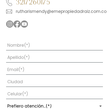
3217260175
rutharismendy@emepropiedadraiz.com.co