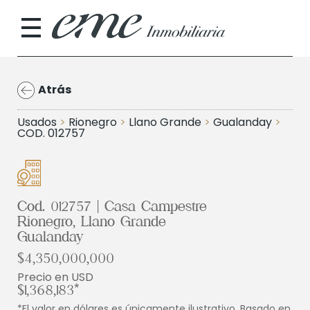
Atrás
Usados
>
Rionegro
>
Llano Grande
>
Gualanday
>
COD. 012757
Cod. 012757 | Casa Campestre
Rionegro, Llano Grande
Gualanday
$4,350,000,000
Precio en USD
$1,368,183*
*El valor en dólares es únicamente ilustrativo. Basado en