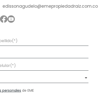
edissonagudelo@emepropiedadraiz.com.co
s personales
de EME