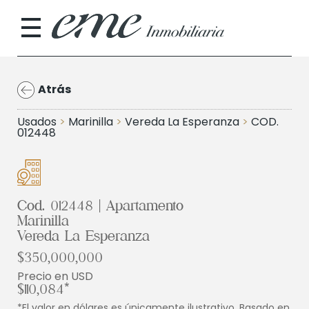
Atrás
Usados
>
Marinilla
>
Vereda La Esperanza
>
COD.
012448
Cod. 012448 | Apartamento
Marinilla
Vereda La Esperanza
$350,000,000
Precio en USD
$110,084*
*El valor en dólares es únicamente ilustrativo. Basado en