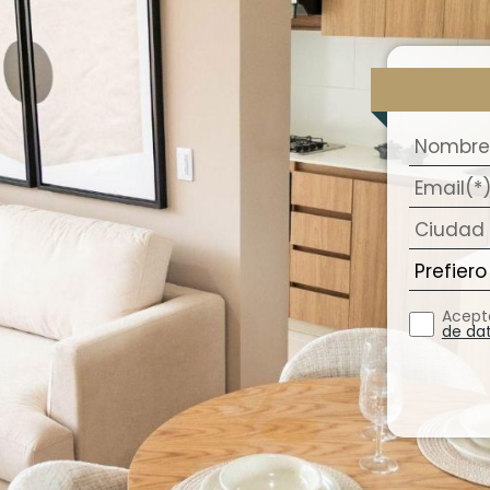
Acept
de da