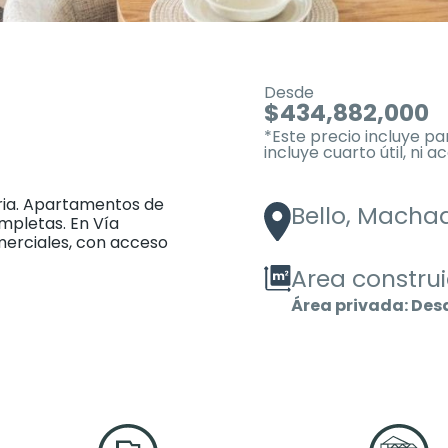
Desde
$434,882,000
*Este precio incluye p
incluye cuarto útil, ni 
oria. Apartamentos de
Bello, Macha
mpletas. En Vía
merciales, con acceso
Area constru
Área privada: De