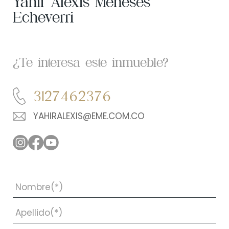
Yahir Alexis Meneses
Echeverri
¿Te interesa este inmueble?
3127462376
YAHIRALEXIS@EME.COM.CO