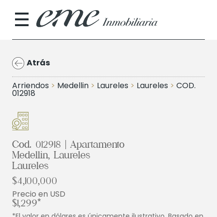
Atrás
Arriendos
>
Medellin
>
Laureles
>
Laureles
>
COD.
012918
Cod. 012918 | Apartamento
Medellin, Laureles
Laureles
$4,100,000
Precio en USD
$1,299*
*El valor en dólares es únicamente ilustrativo. Basado en