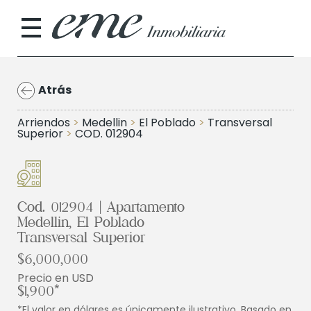
Atrás
Arriendos
>
Medellin
>
El Poblado
>
Transversal
Superior
>
COD. 012904
Cod. 012904 | Apartamento
Medellin, El Poblado
Transversal Superior
$6,000,000
Precio en USD
$1,900*
*El valor en dólares es únicamente ilustrativo. Basado en