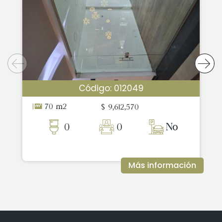
Código: 012049
70 m2
$ 9,612,570
0
0
No
Más información