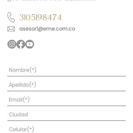
3105198474
asesor1@eme.com.co